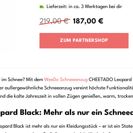
Lieferzeit: in ca. 3 Werktagen bei dir
Ursprünglicher
Aktuelle
219,00
€
187,00
€
Preis
Preis
war:
ist:
ZUM PARTNERSHOP
219,00 €
187,00 €
er im Schnee? Mit dem
WeeDo
Schneeanzug
CHEETADO Leopard Bla
eser außergewöhnliche Schneeanzug vereint höchste Funktionalit
Kind die kalte Jahreszeit in vollen Zügen genießen, warm, trocke
ard Black: Mehr als nur ein Schnee
d Black ist mehr als nur ein Kleidungsstück – er ist ein Stat