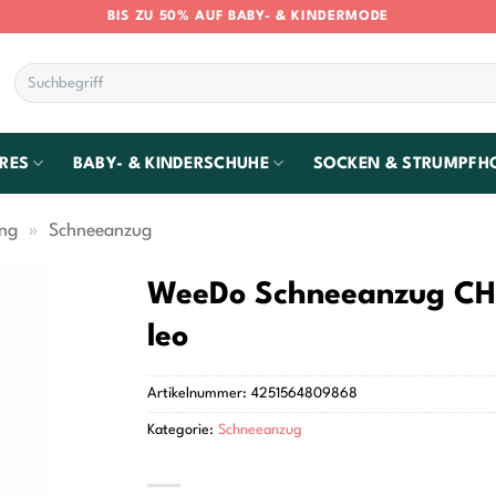
BIS ZU 50% AUF BABY- & KINDERMODE
Suchen
nach:
RES
BABY- & KINDERSCHUHE
SOCKEN & STRUMPFH
ung
»
Schneeanzug
WeeDo Schneeanzug CH
leo
Artikelnummer:
4251564809868
Kategorie:
Schneeanzug