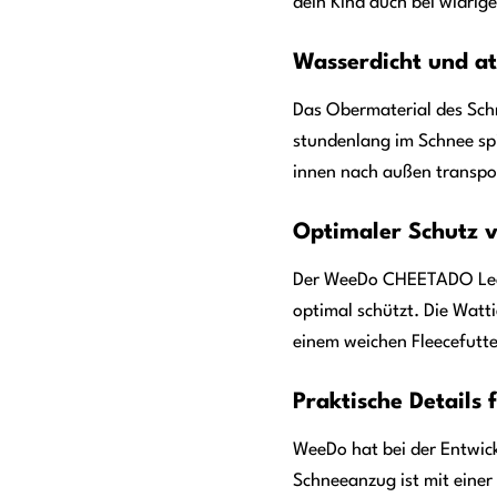
dein Kind auch bei widri
Wasserdicht und a
Das Obermaterial des Schn
stundenlang im Schnee spi
innen nach außen transpor
Optimaler Schutz v
Der WeeDo CHEETADO Leopa
optimal schützt. Die Watt
einem weichen Fleecefutte
Praktische Details
WeeDo hat bei der Entwic
Schneeanzug ist mit einer