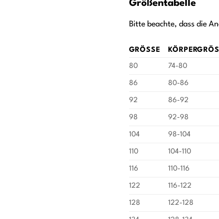
Größentabelle
Bitte beachte, dass die An
GRÖSSE
KÖRPERGRÖSS
80
74-80
86
80-86
92
86-92
98
92-98
104
98-104
110
104-110
116
110-116
122
116-122
128
122-128