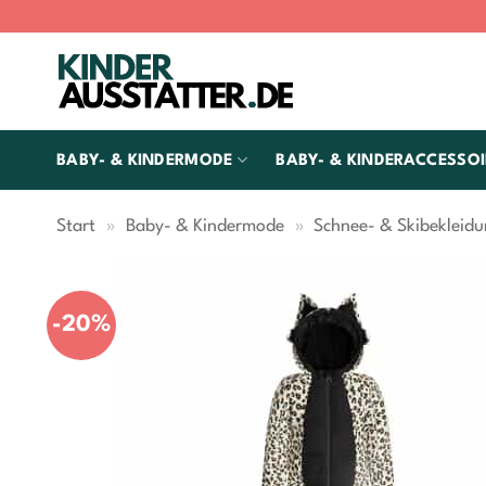
Zum
Inhalt
springen
BABY- & KINDERMODE
BABY- & KINDERACCESSOI
Start
»
Baby- & Kindermode
»
Schnee- & Skibekleid
-20%