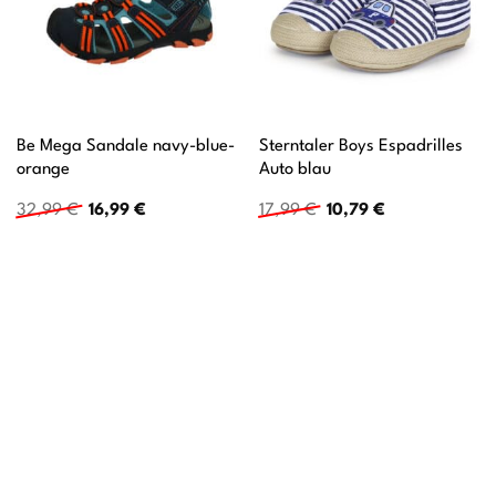
Be Mega Sandale navy-blue-
Sterntaler Boys Espadrilles
orange
Auto blau
Ursprünglicher
Aktueller
Ursprünglicher
Aktueller
32,99
€
16,99
€
17,99
€
10,79
€
Preis
Preis
Preis
Preis
war:
ist:
war:
ist:
32,99 €
16,99 €.
17,99 €
10,79 €.