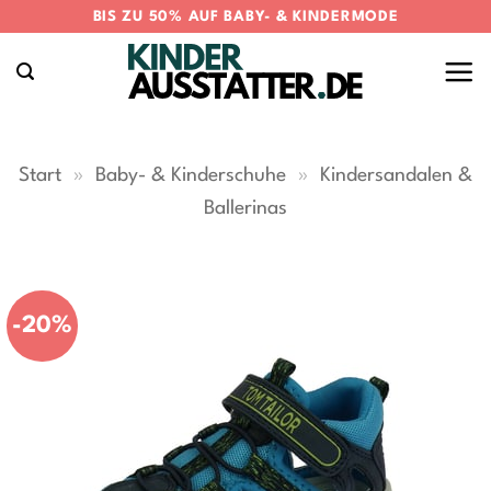
Zum
BIS ZU 50% AUF BABY- & KINDERMODE
Inhalt
springen
Start
»
Baby- & Kinderschuhe
»
Kindersandalen &
Ballerinas
-20%