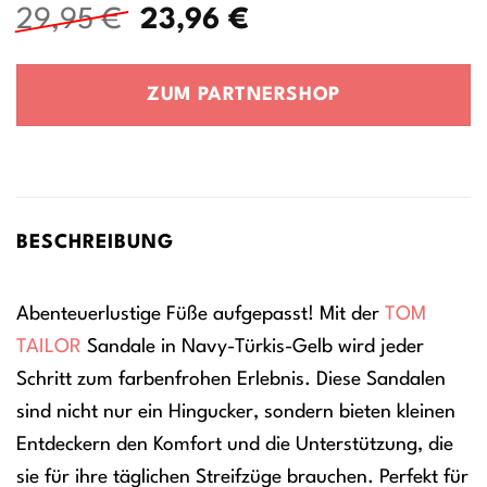
Ursprünglicher
Aktueller
29,95
€
23,96
€
Preis
Preis
war:
ist:
ZUM PARTNERSHOP
29,95 €
23,96 €.
BESCHREIBUNG
Abenteuerlustige Füße aufgepasst! Mit der
TOM
TAILOR
Sandale in Navy-Türkis-Gelb wird jeder
Schritt zum farbenfrohen Erlebnis. Diese Sandalen
sind nicht nur ein Hingucker, sondern bieten kleinen
Entdeckern den Komfort und die Unterstützung, die
sie für ihre täglichen Streifzüge brauchen. Perfekt für