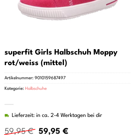
superfit Girls Halbschuh Moppy
rot/weiss (mittel)
Artikelnummer:
9010159687497
Kategorie:
Halbschuhe
Lieferzeit: in ca. 2-4 Werktagen bei dir
Ursprünglicher
Aktueller
59,95
€
59,95
€