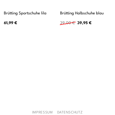
Brütting Sportschuhe lila
Brütting Halbschuhe blau
Ursprünglicher
Aktueller
61,99
€
39,00
€
39,95
€
Preis
Preis
war:
ist:
39,00 €
39,95 €.
IMPRESSUM
DATENSCHUTZ