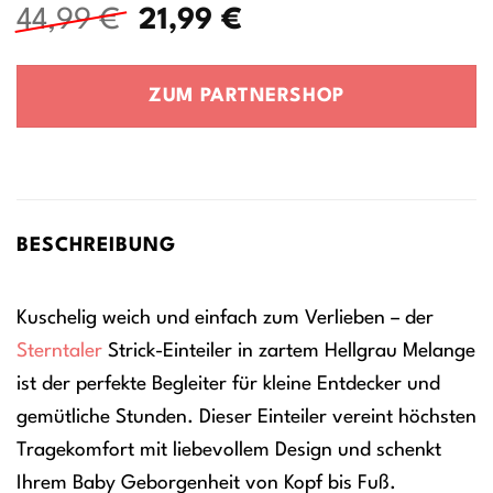
Ursprünglicher
Aktueller
44,99
€
21,99
€
Preis
Preis
war:
ist:
ZUM PARTNERSHOP
44,99 €
21,99 €.
BESCHREIBUNG
Kuschelig weich und einfach zum Verlieben – der
Sterntaler
Strick-Einteiler in zartem Hellgrau Melange
ist der perfekte Begleiter für kleine Entdecker und
gemütliche Stunden. Dieser Einteiler vereint höchsten
Tragekomfort mit liebevollem Design und schenkt
Ihrem Baby Geborgenheit von Kopf bis Fuß.