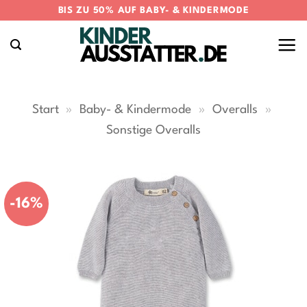
Zum
BIS ZU 50% AUF BABY- & KINDERMODE
Inhalt
springen
Start
»
Baby- & Kindermode
»
Overalls
»
Sonstige Overalls
-16%