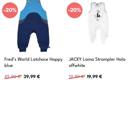
-20%
-20%
Fred’s World Latzhose Happy
JACKY Lama Strampler Hola
blue
offwhite
Ursprünglicher
Aktueller
Ursprünglicher
Aktueller
49,90
€
39,99
€
19,99
€
19,99
€
Preis
Preis
Preis
Preis
war:
ist:
war:
ist:
49,90 €
39,99 €.
19,99 €
19,99 €.