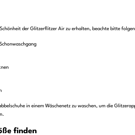
chönheit der Glitzerflitzer Air zu erhalten, beachte bitte folge
 Schonwaschgang
knen
n
rabbelschuhe in einem Wäschenetz zu waschen, um die Glitzera
n.
öße finden