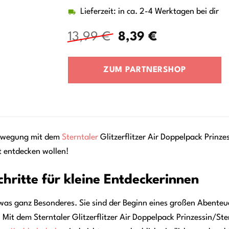
Lieferzeit: in ca. 2-4 Werktagen bei dir
Ursprünglicher
Aktueller
13,99
€
8,39
€
Preis
Preis
war:
ist:
ZUM PARTNERSHOP
13,99 €
8,39 €.
Bewegung mit dem
Sterntaler
Glitzerflitzer Air Doppelpack Prinzes
t entdecken wollen!
hritte für kleine Entdeckerinnen
etwas ganz Besonderes. Sie sind der Beginn eines großen Abenteu
Mit dem Sterntaler Glitzerflitzer Air Doppelpack Prinzessin/Ster