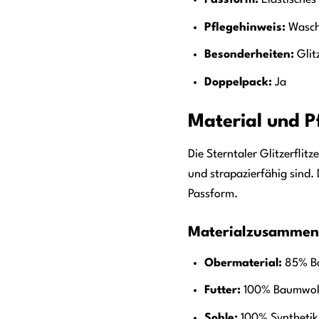
Passform:
Elastisches
Pflegehinweis:
Wasch
Besonderheiten:
Glitz
Doppelpack:
Ja
Material und P
Die Sterntaler Glitzerflit
und strapazierfähig sind
Passform.
Materialzusammen
Obermaterial:
85% Ba
Futter:
100% Baumwol
Sohle:
100% Synthetik