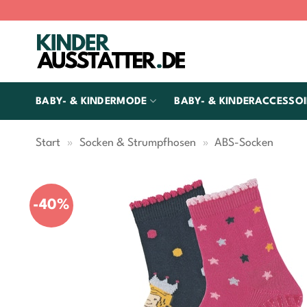
Zum
Inhalt
springen
BABY- & KINDERMODE
BABY- & KINDERACCESSOI
Start
»
Socken & Strumpfhosen
»
ABS-Socken
-40%