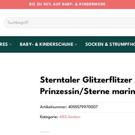
BIS ZU 50% AUF BABY- & KINDERMODE
Suchen
nach:
RES
BABY- & KINDERSCHUHE
SOCKEN & STRUMPFH
Sterntaler Glitzerflitze
Prinzessin/Sterne mari
Artikelnummer:
4055579970007
Kategorie:
ABS-Socken