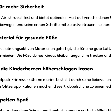
für mehr Sicherheit
er Air ist rutschfest und bietet optimalen Halt auf verschiedenen
r bewegen und seine ersten Schritte mit Selbstvertrauen meistern
terial für gesunde Füße
d aus atmungsaktiven Materialien gefertigt, die für eine gute L
ieden. Die Füße deines Kindes bleiben angenehm trocken und
, die Kinderherzen höherschlagen lassen
pelpack Prinzessin/Sterne marine besticht durch seine liebevolle
 Glitzerapplikationen machen diese Krabbelschuhe zu einem echt
ppelten Spaß
ht nur doppelten Schutz und Komfort, sondern auch die Möglich