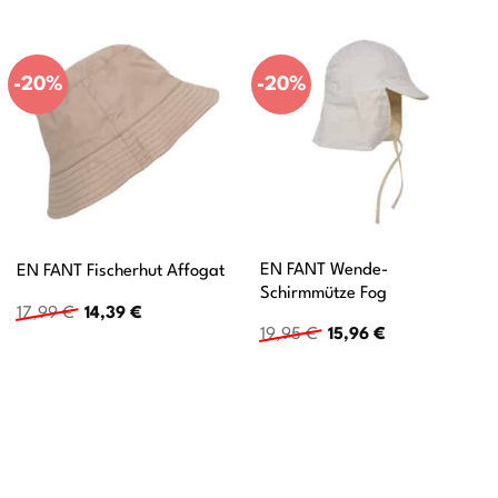
-20%
-20%
EN FANT Wende-
EN FANT Fischerhut Affogat
Schirmmütze Fog
Ursprünglicher
Aktueller
17,99
€
14,39
€
Preis
Preis
Ursprünglicher
Aktueller
19,95
€
15,96
€
war:
ist:
Preis
Preis
17,99 €
14,39 €.
war:
ist:
19,95 €
15,96 €.