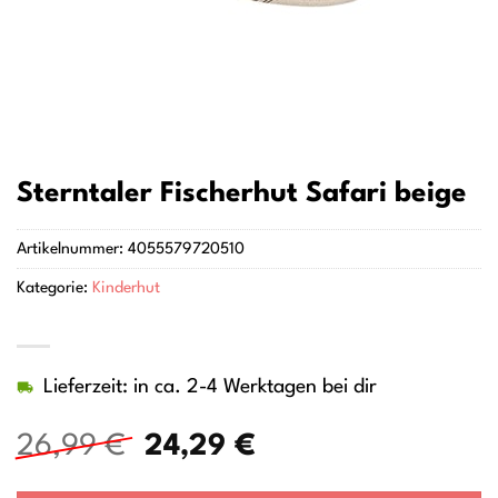
Sterntaler Fischerhut Safari beige
Artikelnummer:
4055579720510
Kategorie:
Kinderhut
Lieferzeit: in ca. 2-4 Werktagen bei dir
Ursprünglicher
Aktueller
26,99
€
24,29
€
Preis
Preis