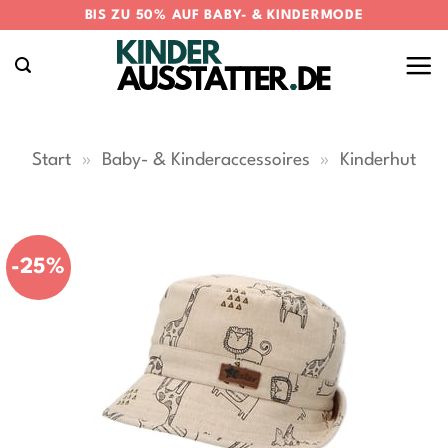
Zum
BIS ZU 50% AUF BABY- & KINDERMODE
Inhalt
springen
Start
»
Baby- & Kinderaccessoires
»
Kinderhut
-25%