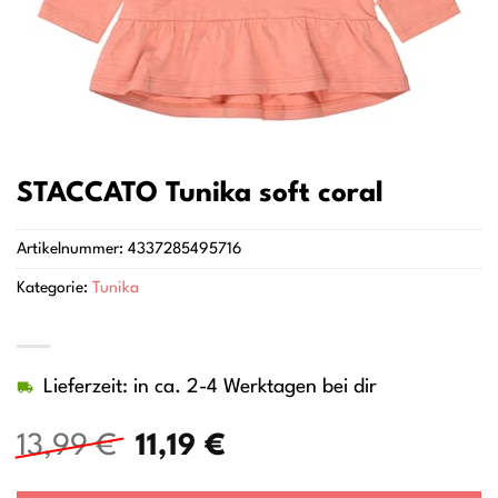
STACCATO Tunika soft coral
Artikelnummer:
4337285495716
Kategorie:
Tunika
Lieferzeit: in ca. 2-4 Werktagen bei dir
Ursprünglicher
Aktueller
13,99
€
11,19
€
Preis
Preis