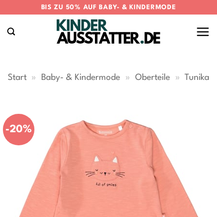
Zum
BIS ZU 50% AUF BABY- & KINDERMODE
Inhalt
springen
Start
»
Baby- & Kindermode
»
Oberteile
»
Tunika
-20%