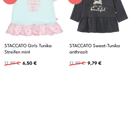
STACCATO Girls Tunika
STACCATO Sweat-Tunika
Streifen mint
anthrazit
Ursprünglicher
Aktueller
Ursprünglicher
Aktueller
12,99
€
6,50
€
13,99
€
9,79
€
Preis
Preis
Preis
Preis
war:
ist:
war:
ist:
12,99 €
6,50 €.
13,99 €
9,79 €.