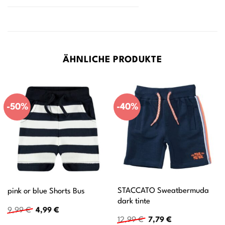
ÄHNLICHE PRODUKTE
-50%
-40%
STACCATO Sweatbermuda
pink or blue Shorts Bus
dark tinte
Ursprünglicher
Aktueller
9,99
€
4,99
€
Preis
Preis
Ursprünglicher
Aktueller
12,99
€
7,79
€