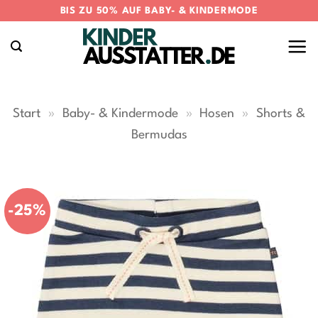
Zum
BIS ZU 50% AUF BABY- & KINDERMODE
Inhalt
springen
Start
»
Baby- & Kindermode
»
Hosen
»
Shorts &
Bermudas
-25%