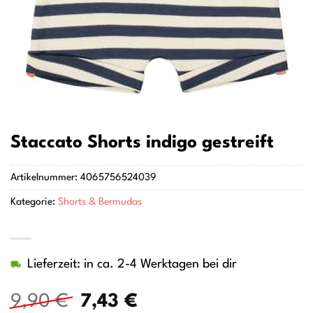
Staccato Shorts indigo gestreift
Artikelnummer:
4065756524039
Kategorie:
Shorts & Bermudas
Lieferzeit: in ca. 2-4 Werktagen bei dir
Ursprünglicher
Aktueller
9,90
€
7,43
€