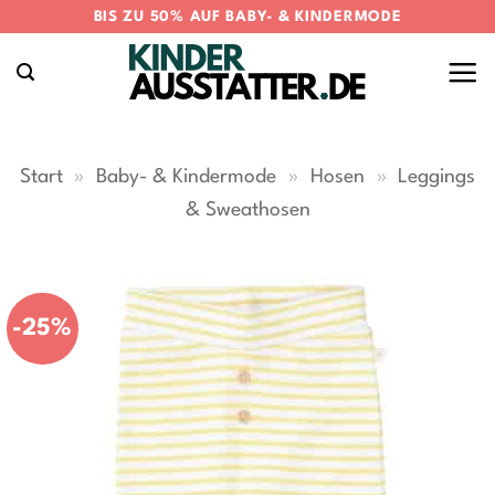
Zum
BIS ZU 50% AUF BABY- & KINDERMODE
Inhalt
springen
Start
»
Baby- & Kindermode
»
Hosen
»
Leggings
& Sweathosen
-25%