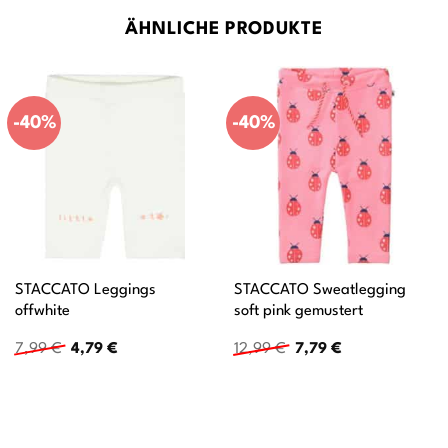
ÄHNLICHE PRODUKTE
-40%
-40%
STACCATO Leggings
STACCATO Sweatlegging
offwhite
soft pink gemustert
Ursprünglicher
Aktueller
Ursprünglicher
Aktueller
7,99
€
4,79
€
12,99
€
7,79
€
Preis
Preis
Preis
Preis
war:
ist:
war:
ist:
7,99 €
4,79 €.
12,99 €
7,79 €.