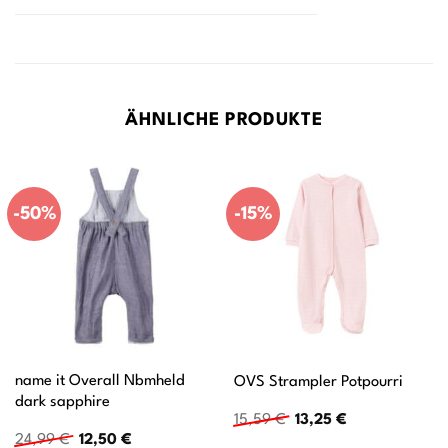
ÄHNLICHE PRODUKTE
-50%
-15%
name it Overall Nbmheld
OVS Strampler Potpourri
dark sapphire
Ursprünglicher
Aktueller
15,59
€
13,25
€
Preis
Preis
Ursprünglicher
Aktueller
24,99
€
12,50
€