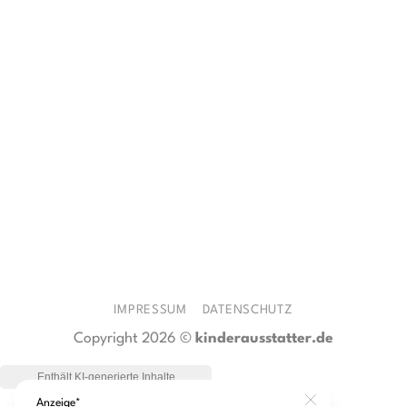
war:
ist:
Preis
Preis
15,59 €
13,25 €.
war:
ist:
24,99 €
12,50 €.
IMPRESSUM
DATENSCHUTZ
Copyright 2026 ©
kinderausstatter.de
Anzeige*