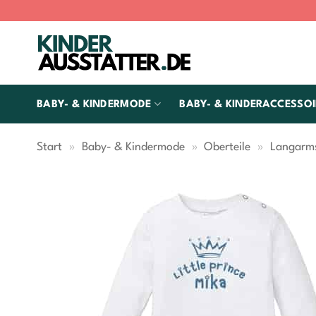
Zum
Inhalt
springen
BABY- & KINDERMODE
BABY- & KINDERACCESSOI
Start
»
Baby- & Kindermode
»
Oberteile
»
Langarms