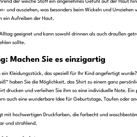
hrend der weiche Stoff ein angenehmes Gefühl auf der Haut hin
ht an- und ausziehen, was besonders beim Wickeln und Umziehen v
n ein Aufreiben der Haut.
n Alltag geeignet und kann sowohl drinnen als auch draußen getra
hlen sollte.
ng: Machen Sie es einzigartig
 ein Kleidungsstück, das speziell für Ihr Kind angefertigt wurde
Weiß“ haben Sie die Möglichkeit, das Shirt zu einem ganz persön
irt drucken und verleihen Sie ihm so eine individuelle Note. Ein p
dern auch eine wunderbare Idee für Geburtstage, Taufen oder a
lgt mit hochwertigen Druckfarben, die farbecht und waschbestän
ar und strahlend.