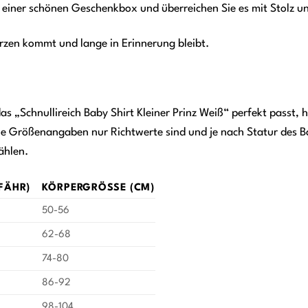
n einer schönen Geschenkbox und überreichen Sie es mit Stolz u
rzen kommt und lange in Erinnerung bleibt.
as „Schnullireich Baby Shirt Kleiner Prinz Weiß“ perfekt passt, ha
die Größenangaben nur Richtwerte sind und je nach Statur des Ba
ählen.
FÄHR)
KÖRPERGRÖSSE (CM)
50-56
62-68
74-80
86-92
98-104