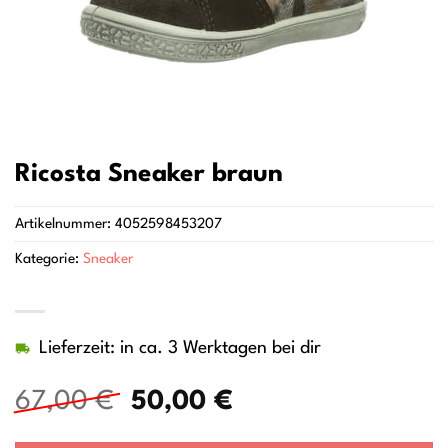
Ricosta Sneaker braun
Artikelnummer:
4052598453207
Kategorie:
Sneaker
Lieferzeit: in ca. 3 Werktagen bei dir
Ursprünglicher
Aktueller
67,00
€
50,00
€
Preis
Preis