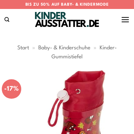
Zum
BIS ZU 50% AUF BABY- & KINDERMODE
Inhalt
springen
Start
»
Baby- & Kinderschuhe
»
Kinder-
Gummistiefel
-17%