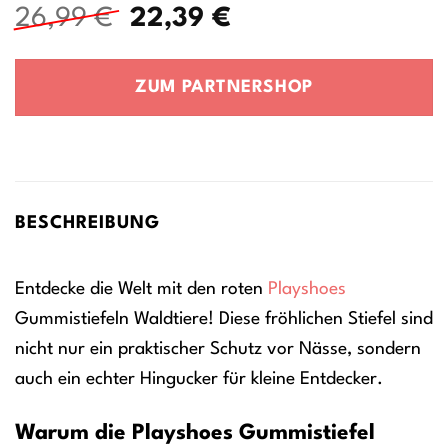
Ursprünglicher
Aktueller
26,99
€
22,39
€
Preis
Preis
war:
ist:
ZUM PARTNERSHOP
26,99 €
22,39 €.
BESCHREIBUNG
Entdecke die Welt mit den roten
Playshoes
Gummistiefeln Waldtiere! Diese fröhlichen Stiefel sind
nicht nur ein praktischer Schutz vor Nässe, sondern
auch ein echter Hingucker für kleine Entdecker.
Warum die Playshoes Gummistiefel