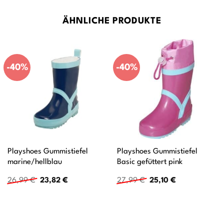
ÄHNLICHE PRODUKTE
-40%
-40%
Playshoes Gummistiefel
Playshoes Gummistiefel
marine/hellblau
Basic gefüttert pink
Ursprünglicher
Aktueller
Ursprünglicher
Aktueller
26,99
€
23,82
€
27,99
€
25,10
€
Preis
Preis
Preis
Preis
war:
ist:
war:
ist:
26,99 €
23,82 €.
27,99 €
25,10 €.