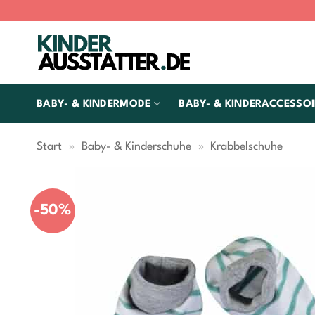
Zum
Inhalt
springen
BABY- & KINDERMODE
BABY- & KINDERACCESSOI
Start
»
Baby- & Kinderschuhe
»
Krabbelschuhe
-50%