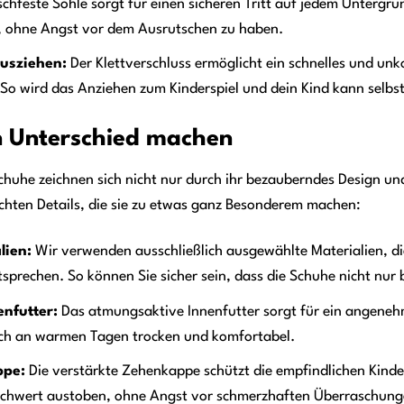
schfeste Sohle sorgt für einen sicheren Tritt auf jedem Untergr
, ohne Angst vor dem Ausrutschen zu haben.
usziehen:
Der Klettverschluss ermöglicht ein schnelles und un
So wird das Anziehen zum Kinderspiel und dein Kind kann selbs
en Unterschied machen
chuhe zeichnen sich nicht nur durch ihr bezauberndes Design u
chten Details, die sie zu etwas ganz Besonderem machen:
lien:
Wir verwenden ausschließlich ausgewählte Materialien, di
sprechen. So können Sie sicher sein, dass die Schuhe nicht nur
nfutter:
Das atmungsaktive Innenfutter sorgt für ein angeneh
uch an warmen Tagen trocken und komfortabel.
ppe:
Die verstärkte Zehenkappe schützt die empfindlichen Kind
schwert austoben, ohne Angst vor schmerzhaften Überraschung