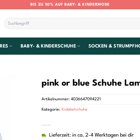
BIS ZU 50% AUF BABY- & KINDERMODE
Suchen
nach:
RES
BABY- & KINDERSCHUHE
SOCKEN & STRUMPFH
pink or blue Schuhe La
Artikelnummer:
4036647094221
Kategorie:
Krabbelschuhe
Lieferzeit: in ca. 2-4 Werktagen bei dir