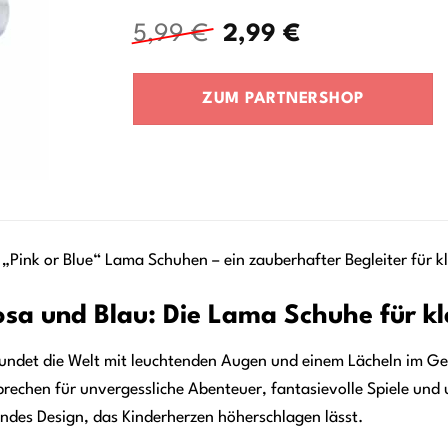
Ursprünglicher
Aktueller
5,99
€
2,99
€
Preis
Preis
war:
ist:
ZUM PARTNERSHOP
5,99 €
2,99 €.
 „Pink or Blue“ Lama Schuhen – ein zauberhafter Begleiter für k
osa und Blau: Die Lama Schuhe für kl
erkundet die Welt mit leuchtenden Augen und einem Lächeln im Ge
sprechen für unvergessliche Abenteuer, fantasievolle Spiele und
ndes Design, das Kinderherzen höherschlagen lässt.