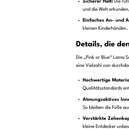
Sicherer Halt:
Die rut
und die Welt erkunden
Einfaches An- und A
kleinen Kinderhänden. 
Details, die d
Die „Pink or Blue“ Lama S
eine Vielzahl von durchda
Hochwertige Materia
Qualitätsstandards ent
Atmungsaktives Inne
So bleiben die Füße a
Verstärkte Zehenka
kleine Entdecker unbe