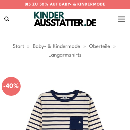
Zum
BIS ZU 50% AUF BABY- & KINDERMODE
Inhalt
springen
Start
»
Baby- & Kindermode
»
Oberteile
»
Langarmshirts
-40%