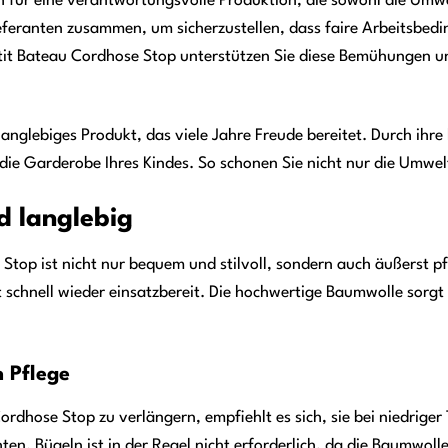
ch für eine verantwortungsvolle Produktion, die sowohl die Umw
ieferanten zusammen, um sicherzustellen, dass faire Arbeitsbe
tit Bateau Cordhose Stop unterstützen Sie diese Bemühungen un
langlebiges Produkt, das viele Jahre Freude bereitet. Durch ihre h
n die Garderobe Ihres Kindes. So schonen Sie nicht nur die Umwe
d langlebig
 Stop ist nicht nur bequem und stilvoll, sondern auch äußerst p
schnell wieder einsatzbereit. Die hochwertige Baumwolle sorgt
n Pflege
rdhose Stop zu verlängern, empfiehlt es sich, sie bei niedrig
en. Bügeln ist in der Regel nicht erforderlich, da die Baumwoll