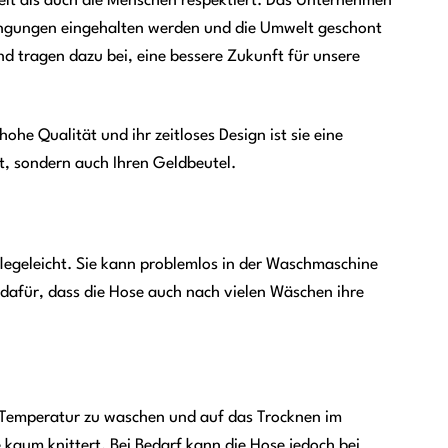
elt als auch die Menschen respektiert. Das Unternehmen
dingungen eingehalten werden und die Umwelt geschont
d tragen dazu bei, eine bessere Zukunft für unsere
ohe Qualität und ihr zeitloses Design ist sie eine
lt, sondern auch Ihren Geldbeutel.
flegeleicht. Sie kann problemlos in der Waschmaschine
 dafür, dass die Hose auch nach vielen Wäschen ihre
er Temperatur zu waschen und auf das Trocknen im
e kaum knittert. Bei Bedarf kann die Hose jedoch bei