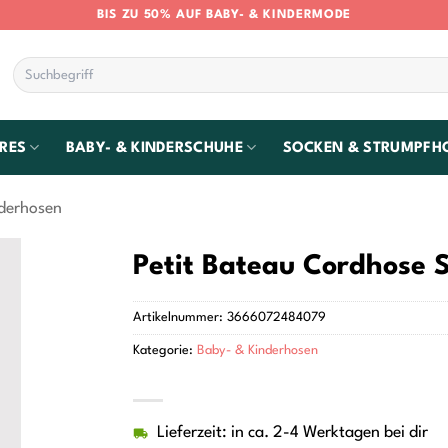
BIS ZU 50% AUF BABY- & KINDERMODE
Suchen
nach:
RES
BABY- & KINDERSCHUHE
SOCKEN & STRUMPFH
derhosen
Petit Bateau Cordhose 
Artikelnummer:
3666072484079
Kategorie:
Baby- & Kinderhosen
Lieferzeit: in ca. 2-4 Werktagen bei dir