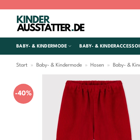
Zum
Inhalt
springen
BABY- & KINDERMODE
BABY- & KINDERACCESSOI
Start
»
Baby- & Kindermode
»
Hosen
»
Baby- & Kin
-40%