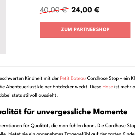
Ursprünglicher
Aktueller
40,00
€
24,00
€
Preis
Preis
war:
ist:
ZUM PARTNERSHOP
40,00 €
24,00 €.
eschwerten Kindheit mit der
Petit Bateau
Cordhose Stop – ein Kl
die Abenteuerlust kleiner Entdecker weckt. Diese
Hose
ist mehr al
abei stets stilvoll aussieht.
ualität für unvergessliche Momente
nerationen für Qualität, die man fühlen kann. Die Cordhose Stop
le, bietet sie ein angenehmes Tragegefühl auf der zarten Kinder