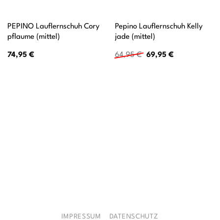
PEPINO Lauflernschuh Cory
Pepino Lauflernschuh Kelly
pflaume (mittel)
jade (mittel)
Ursprünglicher
Aktueller
74,95
€
64,95
€
69,95
€
Preis
Preis
war:
ist:
64,95 €
69,95 €.
IMPRESSUM
DATENSCHUTZ