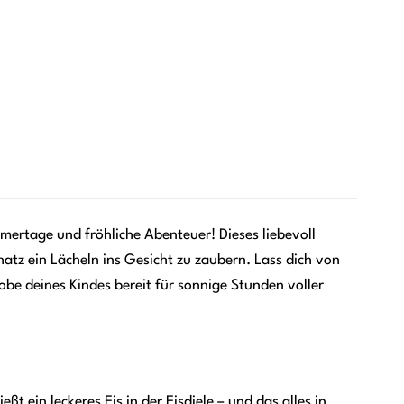
mertage und fröhliche Abenteuer! Dieses liebevoll
hatz ein Lächeln ins Gesicht zu zaubern. Lass dich von
be deines Kindes bereit für sonnige Stunden voller
t ein leckeres Eis in der Eisdiele – und das alles in