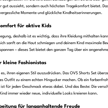
ur gut aussieht, sondern auch höchsten Tragekomfort bietet. Das
nvergessliche Momente und glückliche Kindheitserinnerungen.
omfort für aktive Kids
wegung, deshalb ist es wichtig, dass ihre Kleidung mithalten ka
e sich sanft an die Haut schmiegen und deinem Kind maximale B
spannen – dieses Set bietet den ganzen Tag über ein angenehm
r kleine Fashionistas
es, ihren eigenen Stil auszudrücken. Das OVS Shorts Set überze
jedes Outfit zu einem echten Hingucker machen. Ob ein farbenfro
er ist für jeden Geschmack etwas dabei. Und das Beste: Die vers
Kind immer wieder neue, individuelle Looks kreieren kann.
beitung für langanhaltende Freude