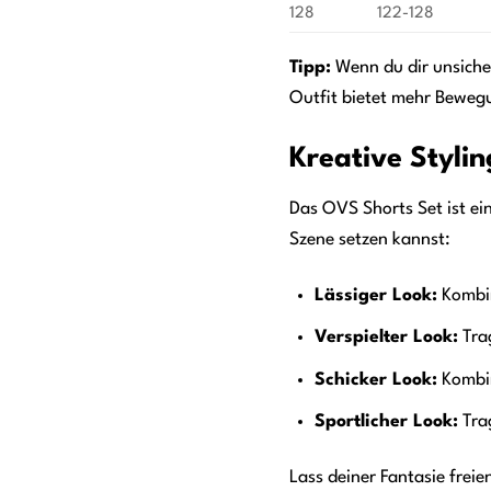
128
122-128
Tipp:
Wenn du dir unsicher
Outfit bietet mehr Beweg
Kreative Styli
Das OVS Shorts Set ist ein 
Szene setzen kannst:
Lässiger Look:
Kombin
Verspielter Look:
Trag
Schicker Look:
Kombin
Sportlicher Look:
Trag
Lass deiner Fantasie freie