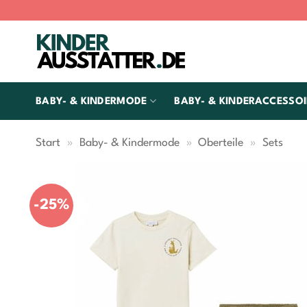
Zum
Inhalt
springen
BABY- & KINDERMODE
BABY- & KINDERACCESSOI
Start
»
Baby- & Kindermode
»
Oberteile
»
Sets
-25%