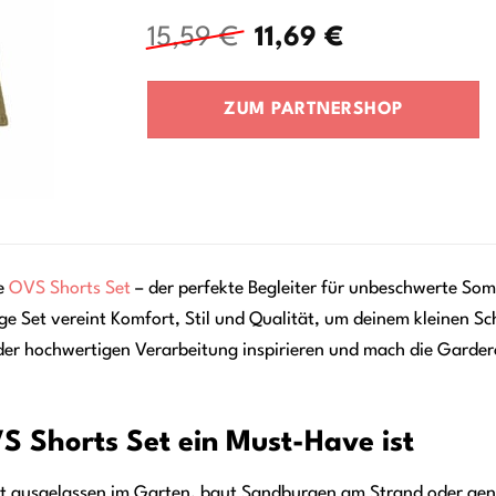
Ursprünglicher
Aktueller
15,59
€
11,69
€
Preis
Preis
war:
ist:
ZUM PARTNERSHOP
15,59 €
11,69 €.
e
OVS
Shorts
Set
– der perfekte Begleiter für unbeschwerte Som
ge Set vereint Komfort, Stil und Qualität, um deinem kleinen Sc
der hochwertigen Verarbeitung inspirieren und mach die Gardero
 Shorts Set ein Must-Have ist
obt ausgelassen im Garten, baut Sandburgen am Strand oder genieß