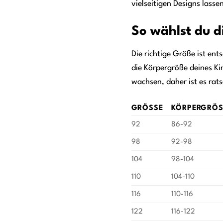
vielseitigen Designs lass
So wählst du d
Die richtige Größe ist en
die Körpergröße deines Ki
wachsen, daher ist es rat
GRÖSSE
KÖRPERGRÖSS
92
86-92
98
92-98
104
98-104
110
104-110
116
110-116
122
116-122