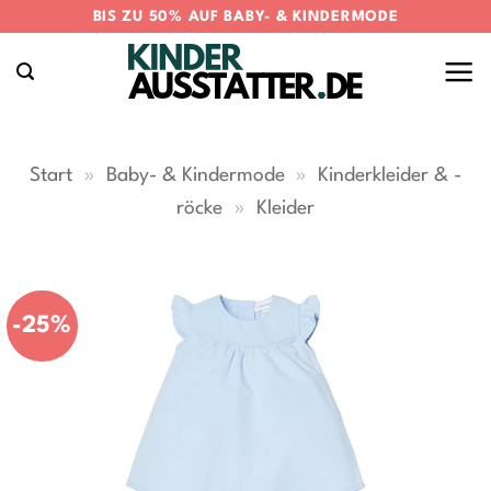
Zum
BIS ZU 50% AUF BABY- & KINDERMODE
Inhalt
springen
Start
»
Baby- & Kindermode
»
Kinderkleider & -
röcke
»
Kleider
-25%