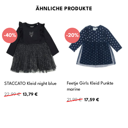
ÄHNLICHE PRODUKTE
-40%
-20%
Feetje Girls Kleid Punkte
STACCATO Kleid night blue
marine
Ursprünglicher
Aktueller
22,99
€
13,79
€
Preis
Preis
Ursprünglicher
Aktueller
21,99
€
17,59
€
war:
ist:
Preis
Preis
22,99 €
13,79 €.
war:
ist:
21,99 €
17,59 €.