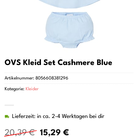
OVS Kleid Set Cashmere Blue
Artikelnummer:
8056608381296
Kategorie:
Kleider
Lieferzeit: in ca. 2-4 Werktagen bei dir
Ursprünglicher
Aktueller
20,39
€
15,29
€