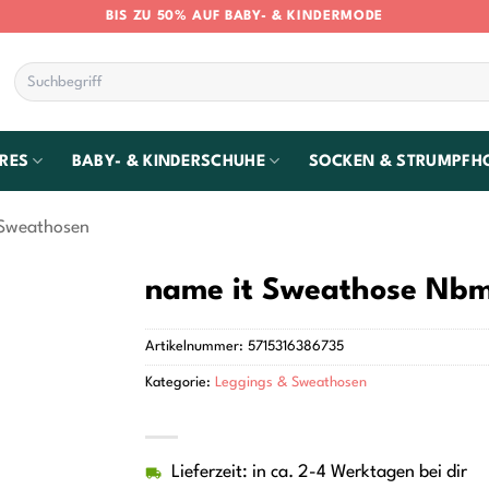
BIS ZU 50% AUF BABY- & KINDERMODE
Suchen
nach:
RES
BABY- & KINDERSCHUHE
SOCKEN & STRUMPFH
 Sweathosen
name it Sweathose Nb
Artikelnummer:
5715316386735
Kategorie:
Leggings & Sweathosen
Lieferzeit: in ca. 2-4 Werktagen bei dir