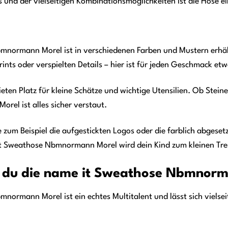
 und der vielseitigen Kombinationsmöglichkeiten ist die Hose ei
normann Morel ist in verschiedenen Farben und Mustern erhältl
Prints oder verspielten Details – hier ist für jeden Geschmack et
eten Platz für kleine Schätze und wichtige Utensilien. Ob Stein
el ist alles sicher verstaut.
ie zum Beispiel die aufgestickten Logos oder die farblich abges
it Sweathose Nbmnormann Morel wird dein Kind zum kleinen Tre
t du die name it Sweathose Nbmnor
ormann Morel ist ein echtes Multitalent und lässt sich vielseit