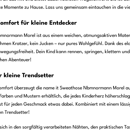
e Momente zu Hause. Lass uns gemeinsam eintauchen in die vi
Komfort für kleine Entdecker
normann Morel ist aus einem weichen, atmungsaktiven Material 
hmen Kratzer, kein Jucken – nur pures Wohlgefühl. Dank des el
egungsfreiheit. Dein Kind kann rennen, springen, klettern und 
chen Abenteuer!
ür kleine Trendsetter
mfort überzeugt die name it Sweathose Nbmnormann Morel auc
Farben und Mustern erhältlich, die jedes Kinderherz höherschlage
 ist für jeden Geschmack etwas dabei. Kombiniert mit einem läss
n Trendsetter!
t sich in den sorgfältig verarbeiteten Nähten, den praktischen 