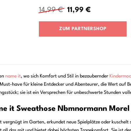
Ursprünglicher
Aktueller
14,99
€
11,99
€
Preis
Preis
war:
ist:
ZUM PARTNERSHOP
14,99 €
11,99 €.
von
name it
, wo sich Komfort und Stil in bezaubernder
Kindermo
ust-have für kleine Entdecker und Abenteurer, die Wert auf Be
ungsstück; sie ist ein Versprechen für unbeschwerte Stunden voller
e it Sweathose Nbmnormann Morel d
tobt vergnügt im Garten, erkundet neue Spielplätze oder kuschelt
l das mit und bietet dabei höchsten Tragekomfort. Sie ist der i