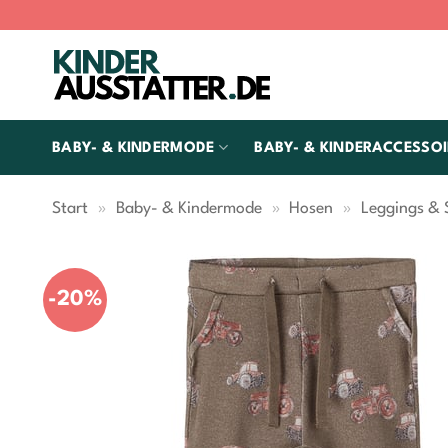
Zum
Inhalt
springen
BABY- & KINDERMODE
BABY- & KINDERACCESSOI
Start
»
Baby- & Kindermode
»
Hosen
»
Leggings &
-20%