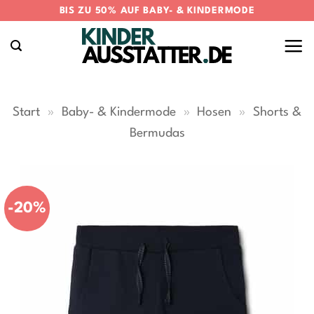
Zum
BIS ZU 50% AUF BABY- & KINDERMODE
Inhalt
springen
Start
»
Baby- & Kindermode
»
Hosen
»
Shorts &
Bermudas
-20%