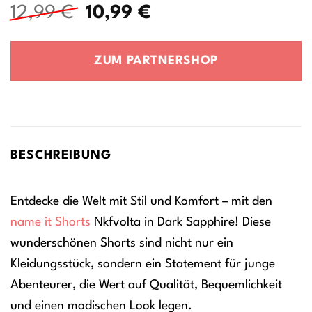
Ursprünglicher
Aktueller
12,99
€
10,99
€
Preis
Preis
war:
ist:
ZUM PARTNERSHOP
12,99 €
10,99 €.
BESCHREIBUNG
Entdecke die Welt mit Stil und Komfort – mit den
name it
Shorts
Nkfvolta in Dark Sapphire! Diese
wunderschönen Shorts sind nicht nur ein
Kleidungsstück, sondern ein Statement für junge
Abenteurer, die Wert auf Qualität, Bequemlichkeit
und einen modischen Look legen.