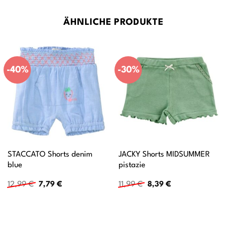
ÄHNLICHE PRODUKTE
-40%
-30%
STACCATO Shorts denim
JACKY Shorts MIDSUMMER
blue
pistazie
Ursprünglicher
Aktueller
Ursprünglicher
Aktueller
12,99
€
7,79
€
11,99
€
8,39
€
Preis
Preis
Preis
Preis
war:
ist:
war:
ist:
12,99 €
7,79 €.
11,99 €
8,39 €.