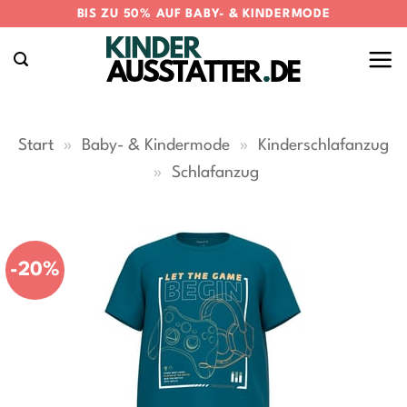
Zum
BIS ZU 50% AUF BABY- & KINDERMODE
Inhalt
springen
Start
»
Baby- & Kindermode
»
Kinderschlafanzug
»
Schlafanzug
-20%