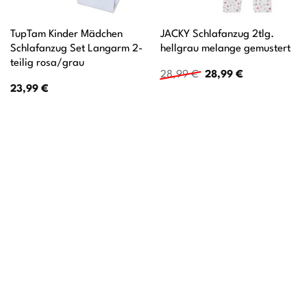
TupTam Kinder Mädchen
JACKY Schlafanzug 2tlg.
Schlafanzug Set Langarm 2-
hellgrau melange gemustert
teilig rosa/grau
Ursprünglicher
Aktueller
28,99
€
28,99
€
Preis
Preis
23,99
€
war:
ist:
28,99 €
28,99 €.