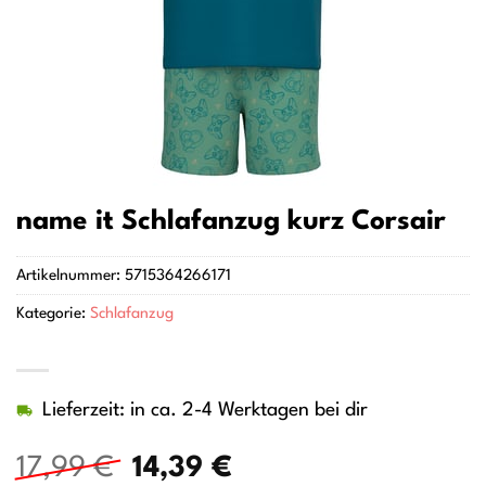
name it Schlafanzug kurz Corsair
Artikelnummer:
5715364266171
Kategorie:
Schlafanzug
Lieferzeit: in ca. 2-4 Werktagen bei dir
Ursprünglicher
Aktueller
17,99
€
14,39
€