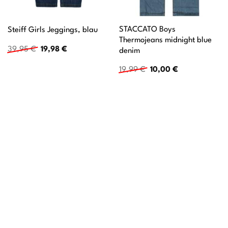
STACCATO Boys
Steiff Girls Jeggings, blau
Thermojeans midnight blue
Ursprünglicher
Aktueller
39,95
€
19,98
€
denim
Preis
Preis
war:
ist:
Ursprünglicher
Aktueller
19,99
€
10,00
€
39,95 €
19,98 €.
Preis
Preis
war:
ist:
19,99 €
10,00 €.