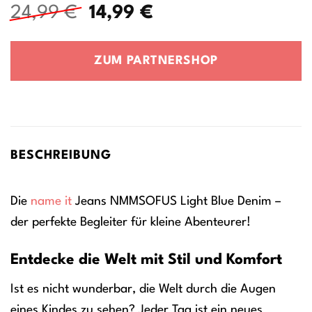
Ursprünglicher
Aktueller
24,99
€
14,99
€
Preis
Preis
war:
ist:
ZUM PARTNERSHOP
24,99 €
14,99 €.
BESCHREIBUNG
Die
name it
Jeans NMMSOFUS Light Blue Denim –
der perfekte Begleiter für kleine Abenteurer!
Entdecke die Welt mit Stil und Komfort
Ist es nicht wunderbar, die Welt durch die Augen
eines Kindes zu sehen? Jeder Tag ist ein neues