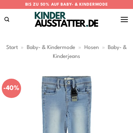
Zum
BIS ZU 50% AUF BABY- & KINDERMODE
Inhalt
springen
Start
»
Baby- & Kindermode
»
Hosen
»
Baby- &
Kinderjeans
-40%