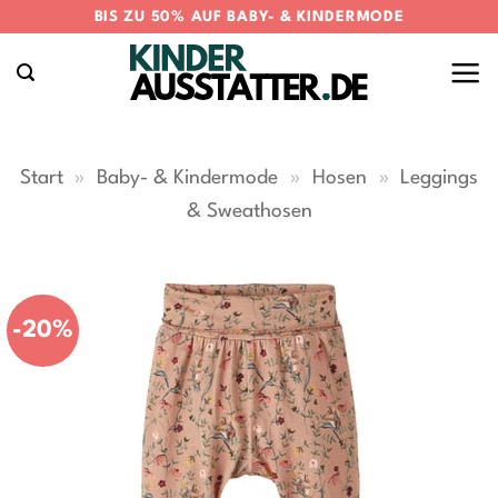
Zum
BIS ZU 50% AUF BABY- & KINDERMODE
Inhalt
springen
Start
»
Baby- & Kindermode
»
Hosen
»
Leggings
& Sweathosen
-20%