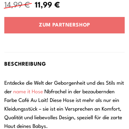
Ursprünglicher
Aktueller
14,99
€
11,99
€
Preis
Preis
war:
ist:
ZUM PARTNERSHOP
14,99 €
11,99 €.
BESCHREIBUNG
Entdecke die Welt der Geborgenheit und des Stils mit
der
name it
Hose
Nbfrachel in der bezaubernden
Farbe Café Au Lait! Diese Hose ist mehr als nur ein
Kleidungsstück – sie ist ein Versprechen an Komfort,
Qualität und liebevolles Design, speziell für die zarte
Haut deines Babys.