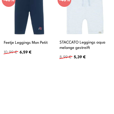
STACCATO Leggings aqua
Feetje Leggings Mon Petit
melange gestreift
Ursprünglicher
Aktueller
10,99
€
6,59
€
Preis
Preis
Ursprünglicher
Aktueller
8,99
€
5,39
€
war:
ist:
Preis
Preis
10,99 €
6,59 €.
war:
ist:
8,99 €
5,39 €.