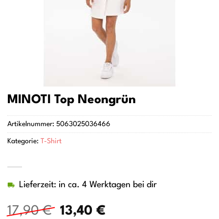
MINOTI Top Neongrün
Artikelnummer:
5063025036466
Kategorie:
T-Shirt
Lieferzeit: in ca. 4 Werktagen bei dir
Ursprünglicher
Aktueller
17,90
€
13,40
€