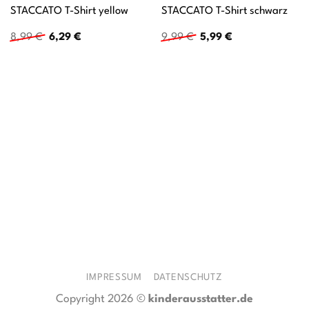
STACCATO T-Shirt yellow
STACCATO T-Shirt schwarz
Ursprünglicher
Aktueller
Ursprünglicher
Aktueller
8,99
€
6,29
€
9,99
€
5,99
€
Preis
Preis
Preis
Preis
war:
ist:
war:
ist:
8,99 €
6,29 €.
9,99 €
5,99 €.
IMPRESSUM
DATENSCHUTZ
Copyright 2026 ©
kinderausstatter.de