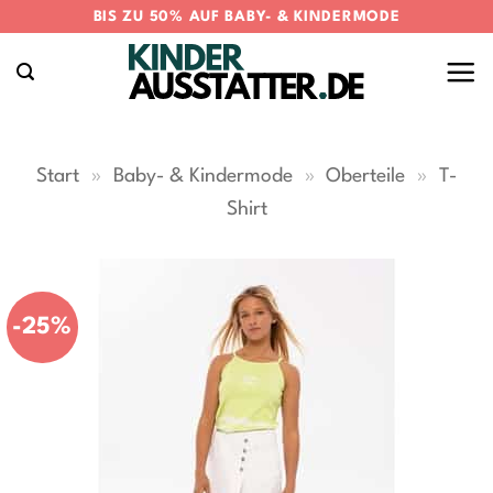
Zum
BIS ZU 50% AUF BABY- & KINDERMODE
Inhalt
springen
Start
»
Baby- & Kindermode
»
Oberteile
»
T-
Shirt
-25%