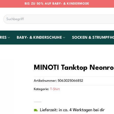
BIS ZU 50% AUF BABY- & KINDERMODE
Suchen
nach:
RES
BABY- & KINDERSCHUHE
SOCKEN & STRUMPFH
MINOTI Tanktop Neonro
Artikelnummer:
5063025066852
Kategorie:
T-Shirt
Lieferzeit: in ca. 4 Werktagen bei dir