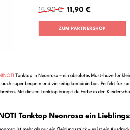
Ursprünglicher
Aktueller
15,90
€
11,90
€
Preis
Preis
war:
ist:
ZUM PARTNERSHOP
15,90 €
11,90 €.
MINOTI
Tanktop in Neonrosa – ein absolutes Must-have für kleine
 auch super bequem und vielseitig kombinierbar. Perfekt für son
breiten. Mit diesem Tanktop bringst du Farbe in den Kleiderschra
OTI Tanktop Neonrosa ein Lieblings
nrosa ist mehr als nur ein Kleidungsstück – es ist ein Ausdruck