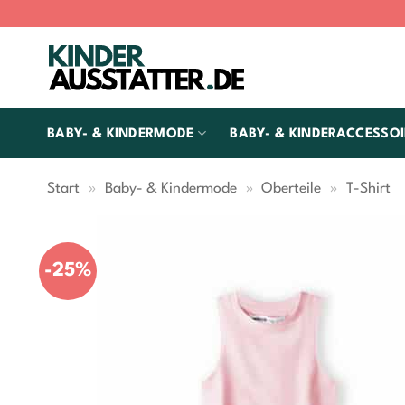
Zum
Inhalt
springen
BABY- & KINDERMODE
BABY- & KINDERACCESSOI
Start
»
Baby- & Kindermode
»
Oberteile
»
T-Shirt
-25%