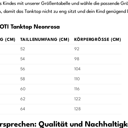
s Kindes mit unserer Größentabelle und wähle die passende Größ
 damit das Tanktop nicht zu eng sitzt und dein Kind genügend 
OTI Tanktop Neonrosa
G (CM)
TAILLENUMFANG (CM)
KÖRPERGRÖSSE (CM)
52
92
54
98
56
104
58
110
60
116
62
122
64
128
sprechen: Qualität und Nachhaltigk