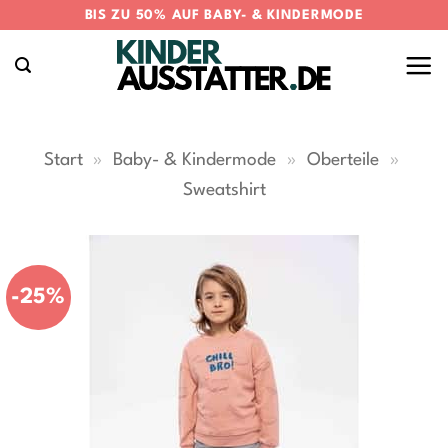
Zum
BIS ZU 50% AUF BABY- & KINDERMODE
Inhalt
springen
Start
»
Baby- & Kindermode
»
Oberteile
»
Sweatshirt
-25%