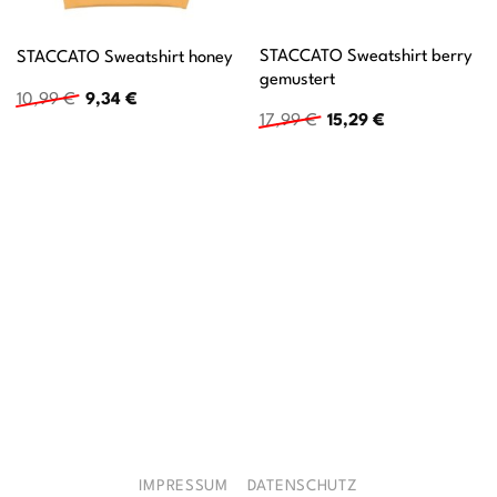
STACCATO Sweatshirt berry
STACCATO Sweatshirt honey
gemustert
Ursprünglicher
Aktueller
10,99
€
9,34
€
Preis
Preis
Ursprünglicher
Aktueller
17,99
€
15,29
€
war:
ist:
Preis
Preis
10,99 €
9,34 €.
war:
ist:
17,99 €
15,29 €.
IMPRESSUM
DATENSCHUTZ