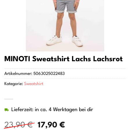
MINOTI Sweatshirt Lachs Lachsrot
Artikelnummer:
5063025022483
Kategorie:
Sweatshirt
Lieferzeit: in ca. 4 Werktagen bei dir
Ursprünglicher
Aktueller
23,90
€
17,90
€