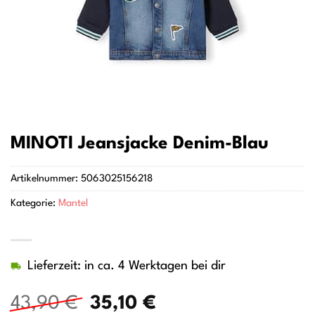
MINOTI Jeansjacke Denim-Blau
Artikelnummer:
5063025156218
Kategorie:
Mantel
Lieferzeit: in ca. 4 Werktagen bei dir
Ursprünglicher
Aktueller
43,90
€
35,10
€