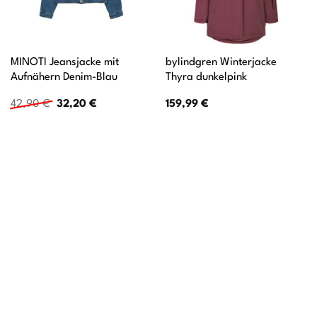
MINOTI Jeansjacke mit
bylindgren Winterjacke
Aufnähern Denim-Blau
Thyra dunkelpink
Ursprünglicher
Aktueller
42,90
€
32,20
€
159,99
€
Preis
Preis
war:
ist:
42,90 €
32,20 €.