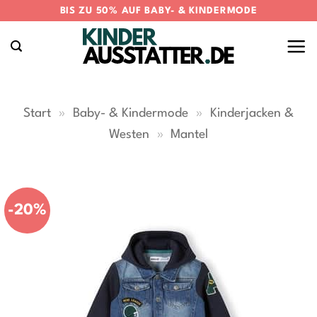
Zum
BIS ZU 50% AUF BABY- & KINDERMODE
Inhalt
springen
Start
»
Baby- & Kindermode
»
Kinderjacken &
Westen
»
Mantel
-20%