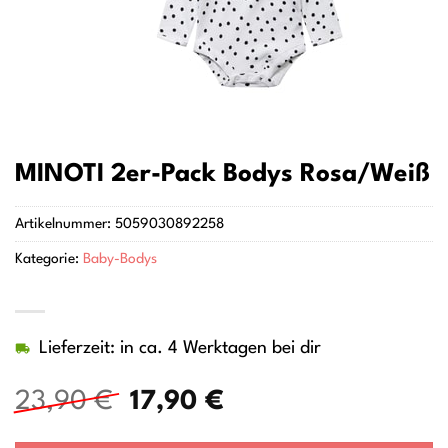
MINOTI 2er-Pack Bodys Rosa/Weiß
Artikelnummer:
5059030892258
Kategorie:
Baby-Bodys
Lieferzeit: in ca. 4 Werktagen bei dir
Ursprünglicher
Aktueller
23,90
€
17,90
€
Preis
Preis