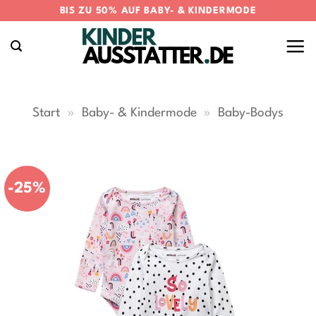
Zum
BIS ZU 50% AUF BABY- & KINDERMODE
Inhalt
springen
Start
»
Baby- & Kindermode
»
Baby-Bodys
-25%