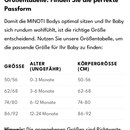
Größentabelle: Finden Sie die perfekte
Passform
Damit die MINOTI Bodys optimal sitzen und Ihr Baby
sich rundum wohlfühlt, ist die richtige Größe
entscheidend. Nutzen Sie unsere Größentabelle, um
die passende Größe für Ihr Baby zu finden:
ALTER
KÖRPERGRÖSSE (
GRÖSSE
(UNGEFÄHR)
CM)
50/56
0-3 Monate
50-56
62/68
3-6 Monate
62-68
74/80
6-12 Monate
74-80
86/92
12-24 Monate
86-92
Hinweis:
Die angegebenen Größen sind Richtwerte.