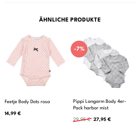
ÄHNLICHE PRODUKTE
-7%
Pippi Langarm Body 4er-
Feetje Body Dots rosa
Pack harbor mist
14,99
€
Ursprünglicher
Aktueller
29,95
€
27,95
€
Preis
Preis
war:
ist:
29,95 €
27,95 €.