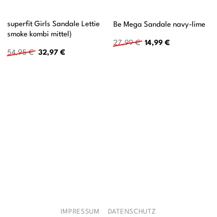
superfit Girls Sandale Lettie
Be Mega Sandale navy-lime
smoke kombi mittel)
Ursprünglicher
Aktueller
27,99
€
14,99
€
Preis
Preis
Ursprünglicher
Aktueller
54,95
€
32,97
€
war:
ist:
Preis
Preis
27,99 €
14,99 €.
war:
ist:
54,95 €
32,97 €.
IMPRESSUM
DATENSCHUTZ