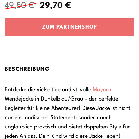
Ursprünglicher
Aktueller
49,50
€
29,70
€
Preis
Preis
war:
ist:
ZUM PARTNERSHOP
49,50 €
29,70 €.
BESCHREIBUNG
Entdecke die vielseitige und stilvolle
Mayoral
Wendejacke in Dunkelblau/Grau – der perfekte
Begleiter für kleine Abenteurer! Diese Jacke ist nicht
nur ein modisches Statement, sondern auch
unglaublich praktisch und bietet doppelten Style für
jeden Anlass. Dein Kind wird diese Jacke lieben!