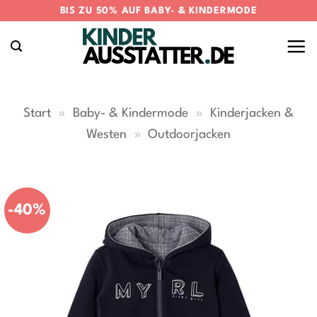
Zum
BIS ZU 50% AUF BABY- & KINDERMODE
Inhalt
springen
Start
»
Baby- & Kindermode
»
Kinderjacken &
Westen
»
Outdoorjacken
-40%