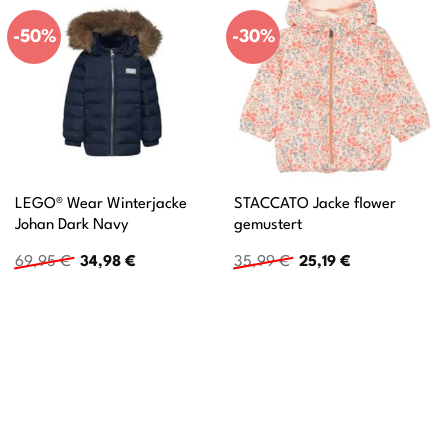
-50%
-30%
LEGO® Wear Winterjacke
STACCATO Jacke flower
Johan Dark Navy
gemustert
Ursprünglicher
Aktueller
Ursprünglicher
Aktueller
69,95
€
34,98
€
35,99
€
25,19
€
Preis
Preis
Preis
Preis
war:
ist:
war:
ist:
69,95 €
34,98 €.
35,99 €
25,19 €.