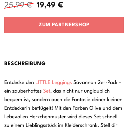
Ursprünglicher
Aktueller
25,99
€
19,49
€
Preis
Preis
war:
ist:
ZUM PARTNERSHOP
25,99 €
19,49 €.
BESCHREIBUNG
Entdecke den
LITTLE
Leggings
Savannah 2er-Pack –
ein zauberhaftes
Set
, das nicht nur unglaublich
bequem ist, sondern auch die Fantasie deiner kleinen
Entdeckerin beflügelt! Mit den Farben Olive und dem
liebevollen Herzchenmuster wird dieses Set schnell
zu einem Lieblingsstück im Kleiderschrank. Stell dir