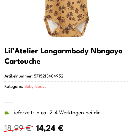
Lil’Atelier Langarmbody Nbngayo
Cartouche
Artikelnummer:
5715213404952
Kategorie:
Baby-Bodys
Lieferzeit: in ca. 2-4 Werktagen bei dir
Ursprünglicher
Aktueller
18,99
€
14,24
€