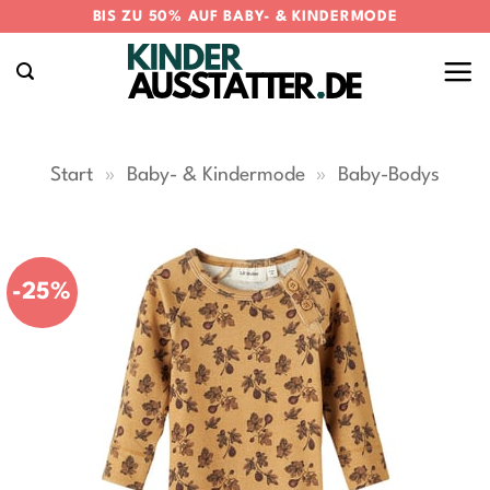
Zum
BIS ZU 50% AUF BABY- & KINDERMODE
Inhalt
springen
Start
»
Baby- & Kindermode
»
Baby-Bodys
-25%