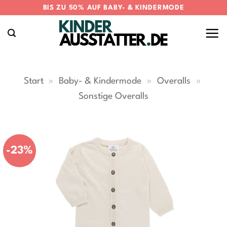
Zum
BIS ZU 50% AUF BABY- & KINDERMODE
Inhalt
springen
Start
»
Baby- & Kindermode
»
Overalls
»
Sonstige Overalls
-23%