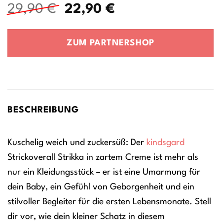
Ursprünglicher
Aktueller
29,90
€
22,90
€
Preis
Preis
war:
ist:
ZUM PARTNERSHOP
29,90 €
22,90 €.
BESCHREIBUNG
Kuschelig weich und zuckersüß: Der
kindsgard
Strickoverall Strikka in zartem Creme ist mehr als
nur ein Kleidungsstück – er ist eine Umarmung für
dein Baby, ein Gefühl von Geborgenheit und ein
stilvoller Begleiter für die ersten Lebensmonate. Stell
dir vor, wie dein kleiner Schatz in diesem