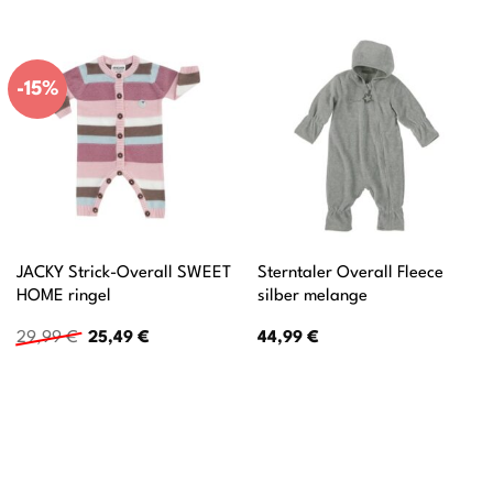
-15%
JACKY Strick-Overall SWEET
Sterntaler Overall Fleece
HOME ringel
silber melange
Ursprünglicher
Aktueller
29,99
€
25,49
€
44,99
€
Preis
Preis
war:
ist:
29,99 €
25,49 €.