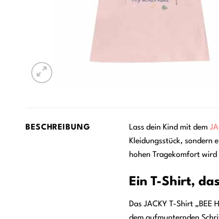
BESCHREIBUNG
Lass dein Kind mit dem
JA
Kleidungsstück, sondern e
hohen Tragekomfort wird e
Ein T-Shirt, da
Das JACKY T-Shirt „BEE Hap
dem aufmunternden Schrift