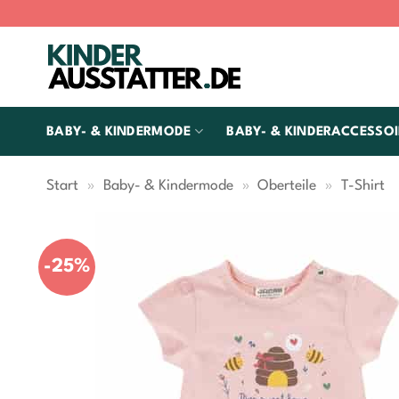
Zum
Inhalt
springen
BABY- & KINDERMODE
BABY- & KINDERACCESSOI
Start
»
Baby- & Kindermode
»
Oberteile
»
T-Shirt
-25%