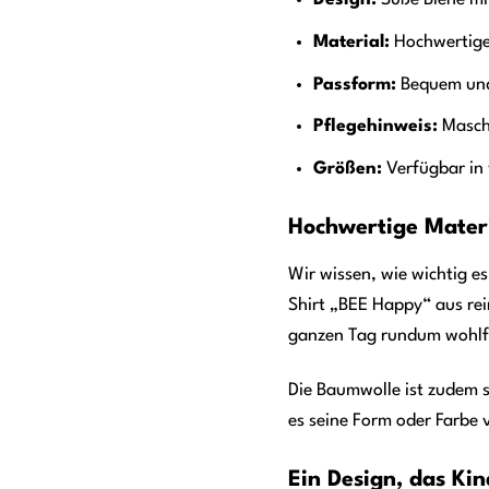
Design:
Süße Biene mi
Material:
Hochwertige
Passform:
Bequem und
Pflegehinweis:
Masch
Größen:
Verfügbar in 
Hochwertige Materi
Wir wissen, wie wichtig e
Shirt „BEE Happy“ aus rei
ganzen Tag rundum wohlf
Die Baumwolle ist zudem s
es seine Form oder Farbe v
Ein Design, das Ki