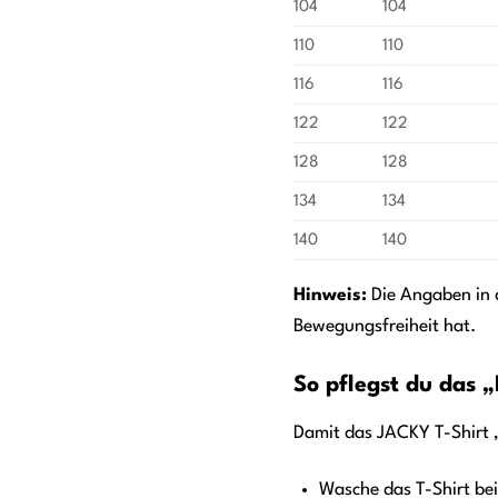
104
104
110
110
116
116
122
122
128
128
134
134
140
140
Hinweis:
Die Angaben in d
Bewegungsfreiheit hat.
So pflegst du das „
Damit das JACKY T-Shirt „
Wasche das T-Shirt be