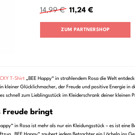
Ursprünglicher
Aktueller
14,99
€
11,24
€
Preis
Preis
war:
ist:
ZUM PARTNERSHOP
14,99 €
11,24 €.
CKY
T-Shirt
„BEE Happy“ in strahlendem Rosa die Welt entdecken
in kleiner Glücklichmacher, der Freude und positive Energie in d
s schnell zum Lieblingsstück im Kleiderschrank deiner kleinen Pr
s Freude bringt
py“ in Rosa ist mehr als nur ein Kleidungsstück – es ist eine B
zug „BEE Happy“ zaubert jedem Betrachter ein Lächeln ins Gesi