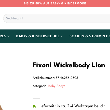
BIS ZU 50% AUF BABY- & KINDERMODE
Suchen
nach:
RES
BABY- & KINDERSCHUHE
SOCKEN & STRUMPFH
Fixoni Wickelbody Lion
Artikelnummer:
5714625612603
Kategorie:
Baby-Bodys
Lieferzeit: in ca. 2-4 Werktagen bei dir