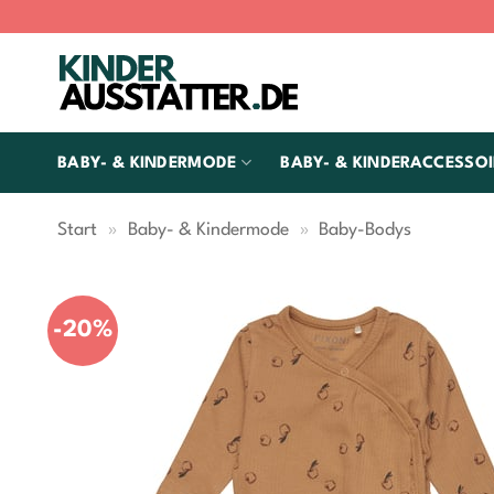
Zum
Inhalt
springen
BABY- & KINDERMODE
BABY- & KINDERACCESSOI
Start
»
Baby- & Kindermode
»
Baby-Bodys
-20%