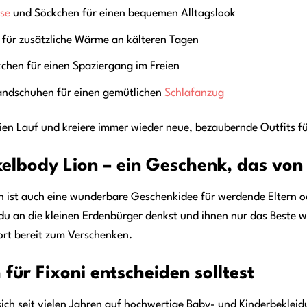
se
und Söckchen für einen bequemen Alltagslook
für zusätzliche Wärme an kälteren Tagen
kchen für einen Spaziergang im Freien
andschuhen für einen gemütlichen
Schlafanzug
reien Lauf und kreiere immer wieder neue, bezaubernde Outfits f
kelbody Lion – ein Geschenk, das vo
n ist auch eine wunderbare Geschenkidee für werdende Eltern od
du an die kleinen Erdenbürger denkst und ihnen nur das Beste 
fort bereit zum Verschenken.
für Fixoni entscheiden solltest
 sich seit vielen Jahren auf hochwertige Baby- und Kinderbekleidu