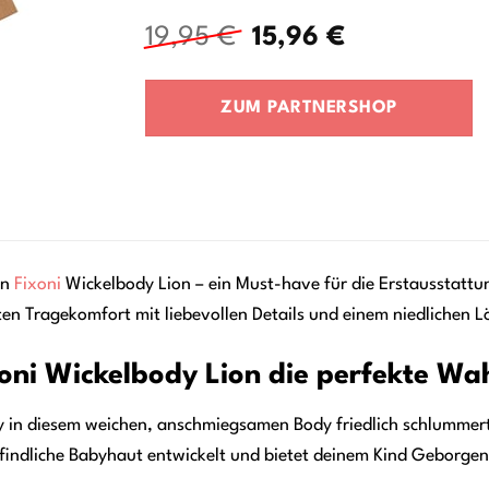
Ursprünglicher
Aktueller
19,95
€
15,96
€
Preis
Preis
war:
ist:
ZUM PARTNERSHOP
19,95 €
15,96 €.
en
Fixoni
Wickelbody Lion – ein Must-have für die Erstausstattun
en Tragekomfort mit liebevollen Details und einem niedlichen 
ni Wickelbody Lion die perfekte Wah
aby in diesem weichen, anschmiegsamen Body friedlich schlummert
mpfindliche Babyhaut entwickelt und bietet deinem Kind Geborg