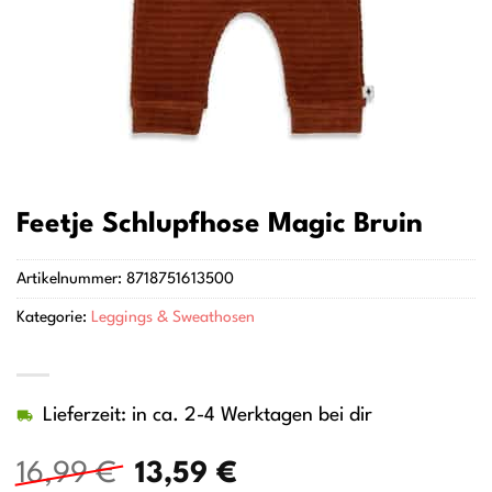
Feetje Schlupfhose Magic Bruin
Artikelnummer:
8718751613500
Kategorie:
Leggings & Sweathosen
Lieferzeit: in ca. 2-4 Werktagen bei dir
Ursprünglicher
Aktueller
16,99
€
13,59
€