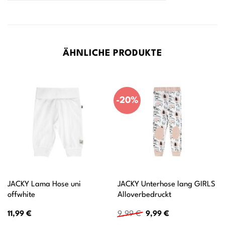
ÄHNLICHE PRODUKTE
-20%
JACKY Lama Hose uni
JACKY Unterhose lang GIRLS
offwhite
Alloverbedruckt
Ursprünglicher
Aktueller
11,99
€
9,99
€
9,99
€
Preis
Preis