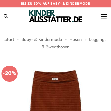
Zum
BIS ZU 50% AUF BABY- & KINDERMODE
Inhalt
springen
Start
»
Baby- & Kindermode
»
Hosen
»
Leggings
& Sweathosen
-20%