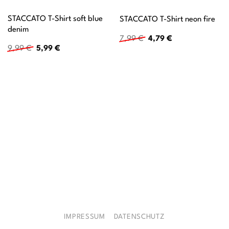
STACCATO T-Shirt soft blue
STACCATO T-Shirt neon fire
denim
Ursprünglicher
Aktueller
7,99
€
4,79
€
Preis
Preis
Ursprünglicher
Aktueller
9,99
€
5,99
€
war:
ist:
Preis
Preis
7,99 €
4,79 €.
war:
ist:
9,99 €
5,99 €.
IMPRESSUM
DATENSCHUTZ