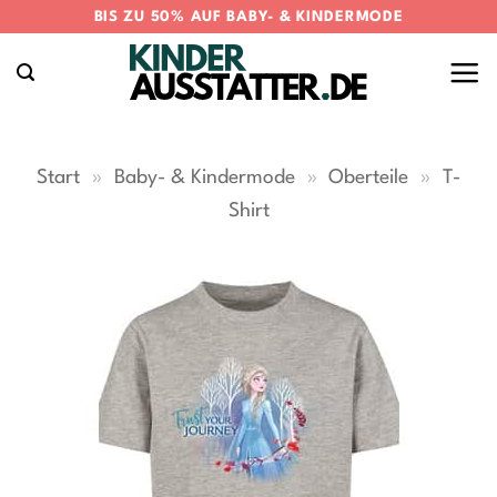
Zum
BIS ZU 50% AUF BABY- & KINDERMODE
Inhalt
springen
Start
»
Baby- & Kindermode
»
Oberteile
»
T-
Shirt