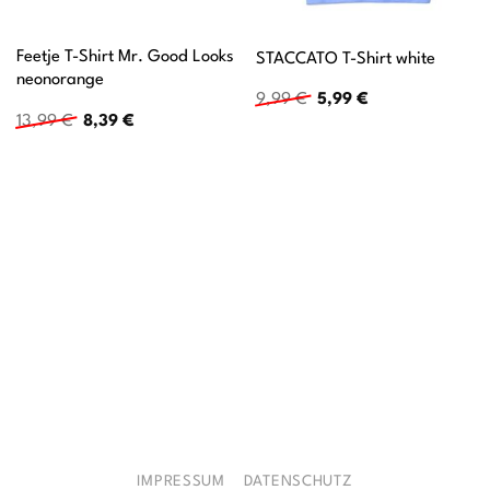
Feetje T-Shirt Mr. Good Looks
STACCATO T-Shirt white
neonorange
Ursprünglicher
Aktueller
9,99
€
5,99
€
Preis
Preis
Ursprünglicher
Aktueller
13,99
€
8,39
€
war:
ist:
Preis
Preis
9,99 €
5,99 €.
war:
ist:
13,99 €
8,39 €.
IMPRESSUM
DATENSCHUTZ