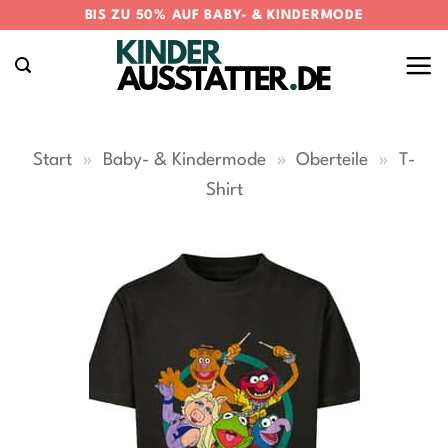
Zum
BIS ZU 50% AUF BABY- & KINDERMODE
Inhalt
springen
Start
»
Baby- & Kindermode
»
Oberteile
»
T-
Shirt