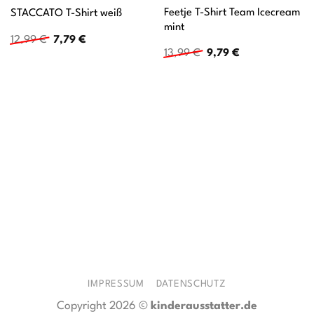
Feetje T-Shirt Team Icecream
STACCATO T-Shirt weiß
mint
Ursprünglicher
Aktueller
12,99
€
7,79
€
Preis
Preis
Ursprünglicher
Aktueller
13,99
€
9,79
€
war:
ist:
Preis
Preis
12,99 €
7,79 €.
war:
ist:
13,99 €
9,79 €.
IMPRESSUM
DATENSCHUTZ
Copyright 2026 ©
kinderausstatter.de