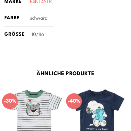
MARKE
F4NT4STIC
FARBE
schwarz
GRÖSSE
110/116
ÄHNLICHE PRODUKTE
-30%
-40%