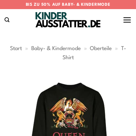
Zum
BIS ZU 50% AUF BABY- & KINDERMODE
Inhalt
springen
Start
»
Baby- & Kindermode
»
Oberteile
»
T-
Shirt