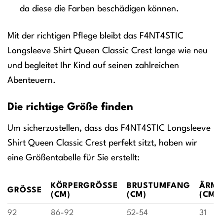
da diese die Farben beschädigen können.
Mit der richtigen Pflege bleibt das F4NT4STIC
Longsleeve Shirt Queen Classic Crest lange wie neu
und begleitet Ihr Kind auf seinen zahlreichen
Abenteuern.
Die richtige Größe finden
Um sicherzustellen, dass das F4NT4STIC Longsleeve
Shirt Queen Classic Crest perfekt sitzt, haben wir
eine Größentabelle für Sie erstellt:
KÖRPERGRÖSSE (
BRUSTUMFANG
ÄRM
GRÖSSE
CM)
(CM)
(CM)
92
86-92
52-54
31