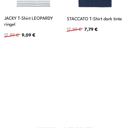
JACKY T-Shirt LEOPARDY
STACCATO T-Shirt dark tinte
ringel
Ursprünglicher
Aktueller
12,99
€
7,79
€
Preis
Preis
Ursprünglicher
Aktueller
12,99
€
9,09
€
war:
ist:
Preis
Preis
12,99 €
7,79 €.
war:
ist:
12,99 €
9,09 €.