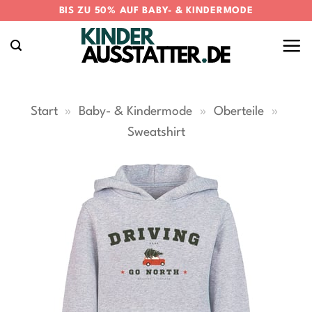
Zum
BIS ZU 50% AUF BABY- & KINDERMODE
Inhalt
springen
Start
»
Baby- & Kindermode
»
Oberteile
»
Sweatshirt