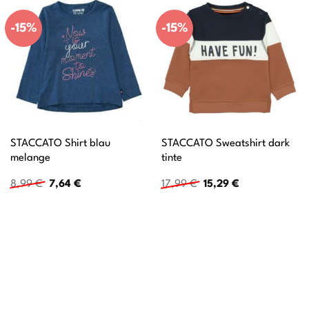
-15%
-15%
STACCATO Shirt blau
STACCATO Sweatshirt dark
melange
tinte
Ursprünglicher
Aktueller
Ursprünglicher
Aktueller
8,99
€
7,64
€
17,99
€
15,29
€
Preis
Preis
Preis
Preis
war:
ist:
war:
ist:
8,99 €
7,64 €.
17,99 €
15,29 €.