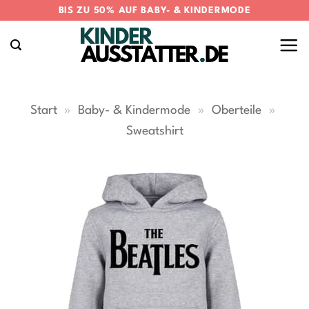
Zum
BIS ZU 50% AUF BABY- & KINDERMODE
Inhalt
springen
Start
»
Baby- & Kindermode
»
Oberteile
»
Sweatshirt