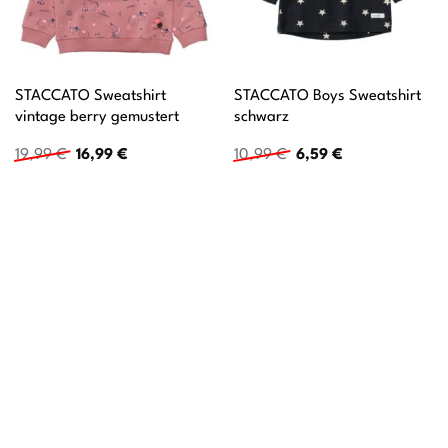
STACCATO Sweatshirt
STACCATO Boys Sweatshirt
vintage berry gemustert
schwarz
Ursprünglicher
Aktueller
Ursprünglicher
Aktueller
19,99
€
16,99
€
10,99
€
6,59
€
Preis
Preis
Preis
Preis
war:
ist:
war:
ist:
19,99 €
16,99 €.
10,99 €
6,59 €.