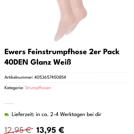
Ewers Feinstrumpfhose 2er Pack
40DEN Glanz Weiß
Artikelnummer:
4053657450854
Kategorie:
Strumpfhosen
Lieferzeit: in ca. 2-4 Werktagen bei dir
Ursprünglicher
Aktueller
12,95
€
13,95
€