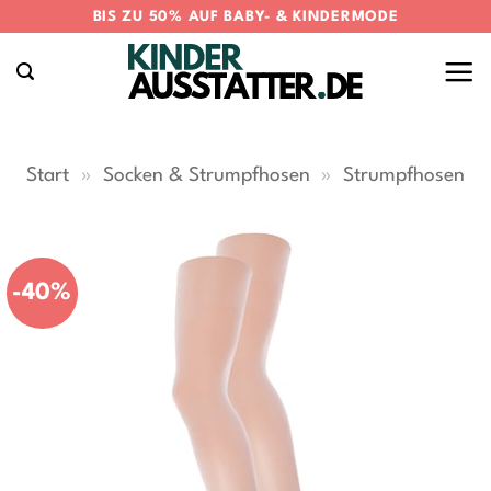
Zum
BIS ZU 50% AUF BABY- & KINDERMODE
Inhalt
springen
Start
»
Socken & Strumpfhosen
»
Strumpfhosen
-40%