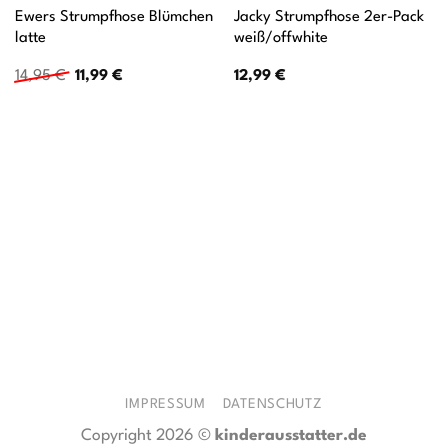
Ewers Strumpfhose Blümchen
Jacky Strumpfhose 2er-Pack
latte
weiß/offwhite
Ursprünglicher
Aktueller
14,95
€
11,99
€
12,99
€
Preis
Preis
war:
ist:
14,95 €
11,99 €.
IMPRESSUM
DATENSCHUTZ
Copyright 2026 ©
kinderausstatter.de