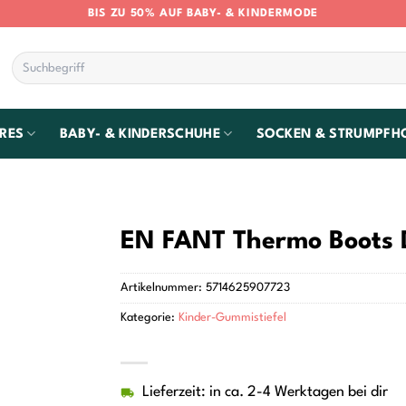
BIS ZU 50% AUF BABY- & KINDERMODE
Suchen
nach:
RES
BABY- & KINDERSCHUHE
SOCKEN & STRUMPFH
EN FANT Thermo Boots 
Artikelnummer:
5714625907723
Kategorie:
Kinder-Gummistiefel
Lieferzeit: in ca. 2-4 Werktagen bei dir