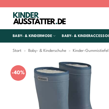
Zum
Inhalt
springen
BABY- & KINDERMODE
BABY- & KINDERACCESSOI
Start
»
Baby- & Kinderschuhe
»
Kinder-Gummistiefel
-40%