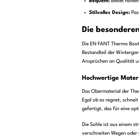
Bequem:
Bietet hohen
Stilvolles Design:
Pass
Die besonderen
Die EN FANT Thermo Boots 
Bestandteil der Winterga
Ansprüchen an Qualität un
Hochwertige Materi
Das Obermaterial der The
Egal ob es regnet, schnei
gefertigt, das für eine o
Die Sohle ist aus einem s
verschneiten Wegen oder 