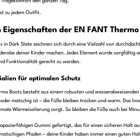
 Tragekomfort den ganzen Tag.
t zu jedem Outfit.
 Eigenschaften der EN FANT Thermo 
in Dark Slate zeichnen sich durch eine Vielzahl von durchdachte
rderobe deiner Kinder machen. Jedes Element wurde sorgfältig 
d Funktionalität gerecht zu werden.
alien für optimalen Schutz
rmo Boots besteht aus einem robusten und wasserabweisenden Ma
t oder matschig ist – die Füße bleiben trocken und warm. Das In
ptimale Wärmeisolierung sorgt. So bleiben die Füße auch bei M
trapazierfähigen Gummi gefertigt, das für einen sicheren Halt a
matschigen Pfaden – deine Kinder haben immer einen guten Hal