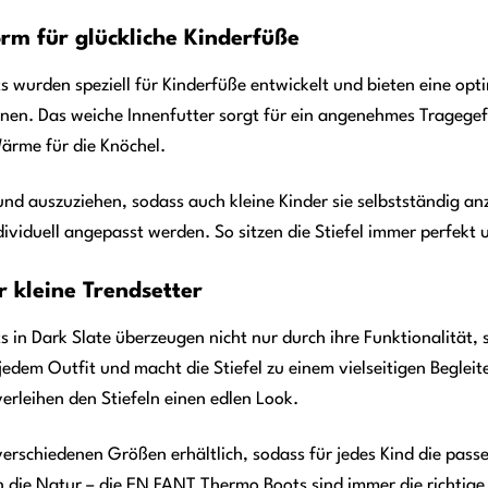
rm für glückliche Kinderfüße
urden speziell für Kinderfüße entwickelt und bieten eine optima
nen. Das weiche Innenfutter sorgt für ein angenehmes Tragegefü
ärme für die Knöchel.
- und auszuziehen, sodass auch kleine Kinder sie selbstständig a
dividuell angepasst werden. So sitzen die Stiefel immer perfekt
ür kleine Trendsetter
n Dark Slate überzeugen nicht nur durch ihre Funktionalität, so
jedem Outfit und macht die Stiefel zu einem vielseitigen Begleit
erleihen den Stiefeln einen edlen Look.
verschiedenen Größen erhältlich, sodass für jedes Kind die pass
n die Natur – die EN FANT Thermo Boots sind immer die richtige