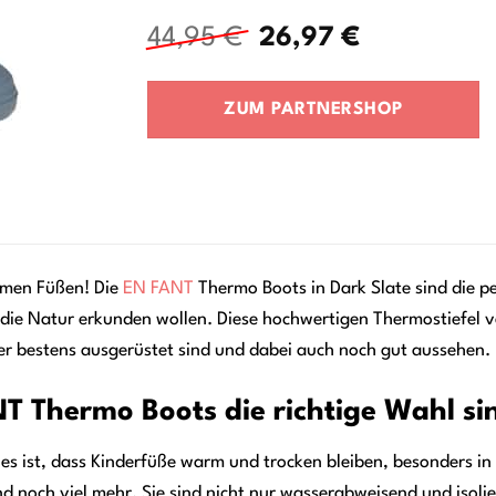
Ursprünglicher
Aktueller
44,95
€
26,97
€
Preis
Preis
war:
ist:
ZUM PARTNERSHOP
44,95 €
26,97 €.
rmen Füßen! Die
EN FANT
Thermo Boots in Dark Slate sind die pe
ie Natur erkunden wollen. Diese hochwertigen Thermostiefel ver
er bestens ausgerüstet sind und dabei auch noch gut aussehen.
 Thermo Boots die richtige Wahl si
g es ist, dass Kinderfüße warm und trocken bleiben, besonders 
d noch viel mehr. Sie sind nicht nur wasserabweisend und isol