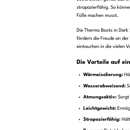
strapazierfähig. So könne
Füße machen musst.
Die Thermo Boots in Dark S
fördern die Freude an de
eintauchen in die vielen 
Die Vorteile auf ein
Wärmeisolierung:
Häl
Wasserabweisend:
Sc
Atmungsaktiv:
Sorgt 
Leichtgewicht:
Ermögl
Strapazierfähig:
Hält