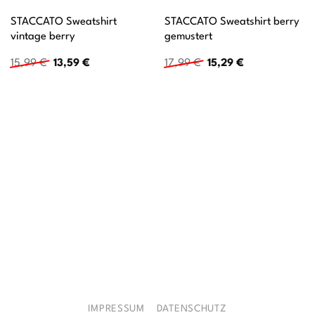
STACCATO Sweatshirt
STACCATO Sweatshirt berry
vintage berry
gemustert
Ursprünglicher
Aktueller
Ursprünglicher
Aktueller
15,99
€
13,59
€
17,99
€
15,29
€
Preis
Preis
Preis
Preis
war:
ist:
war:
ist:
15,99 €
13,59 €.
17,99 €
15,29 €.
IMPRESSUM
DATENSCHUTZ