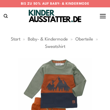
Zum
BIS ZU 50% AUF BABY- & KINDERMODE
Inhalt
springen
Start
»
Baby- & Kindermode
»
Oberteile
»
Sweatshirt