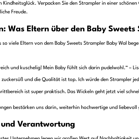
n Kindheitsglück. Verpacken Sie den Strampler in einer schön
liche Freude.
: Was Eltern über den Baby Sweets 
ss so viele Eltern von dem Baby Sweets Strampler Baby Wal begei
weich und kuschelig! Mein Baby fühlt sich darin pudelwohl.“ – Li
 zuckersüß und die Qualität ist top. Ich würde den Strampler jed
rittbereich ist super praktisch. Das Wickeln geht jetzt viel schn
ngen bestärken uns darin, weiterhin hochwertige und liebevoll
t und Verantwortung
tes Unternehmen legen wir großen Wert auf Nachhaltigkeit un