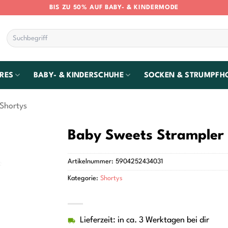
BIS ZU 50% AUF BABY- & KINDERMODE
Suchen
nach:
RES
BABY- & KINDERSCHUHE
SOCKEN & STRUMPFH
Shortys
Baby Sweets Strampler 
Artikelnummer:
5904252434031
Kategorie:
Shortys
Lieferzeit: in ca. 3 Werktagen bei dir