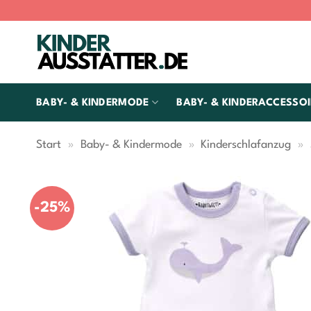
Zum
Inhalt
springen
BABY- & KINDERMODE
BABY- & KINDERACCESSOI
Start
»
Baby- & Kindermode
»
Kinderschlafanzug
»
-25%