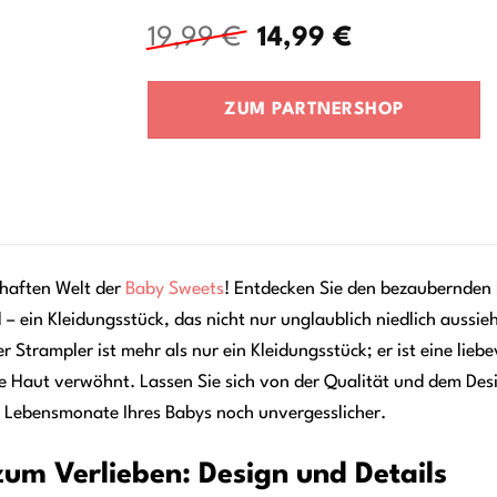
Ursprünglicher
Aktueller
19,99
€
14,99
€
Preis
Preis
war:
ist:
ZUM PARTNERSHOP
19,99 €
14,99 €.
haften Welt der
Baby Sweets
! Entdecken Sie den bezaubernden
– ein Kleidungsstück, das nicht nur unglaublich niedlich aussie
er Strampler ist mehr als nur ein Kleidungsstück; er ist eine l
rte Haut verwöhnt. Lassen Sie sich von der Qualität und dem D
n Lebensmonate Ihres Babys noch unvergesslicher.
zum Verlieben: Design und Details